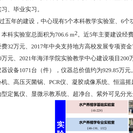
实习、毕业实习。
过五年的建设，中心现有
5
个本科教学实验室、
6
个
2
，本科实验室总面积为
706.6 m
。近
5
年主要建设经
经费
32
万元、
2017
年中央支持地方高校发展专项资金
0
万元、
2021
年海洋学院实验教学中心建设项目
200
仪器设备
1071
台（件），仪器总价值约为
929.85
万元
心机、高压灭菌锅、
PCR
仪、凝胶成像系统、恒温摇
动型定氮仪、显微示教系统、超净台、紫外可见分光