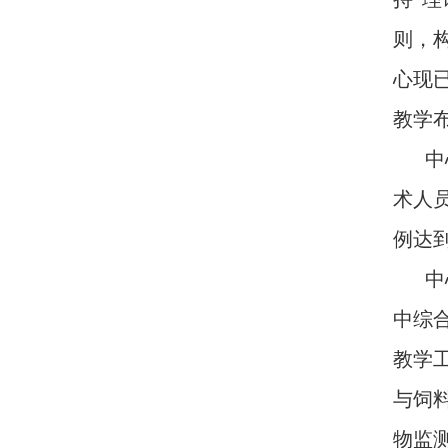
则，
心现
教学
中
术人
例达
中
中综
教学
与饲
物监