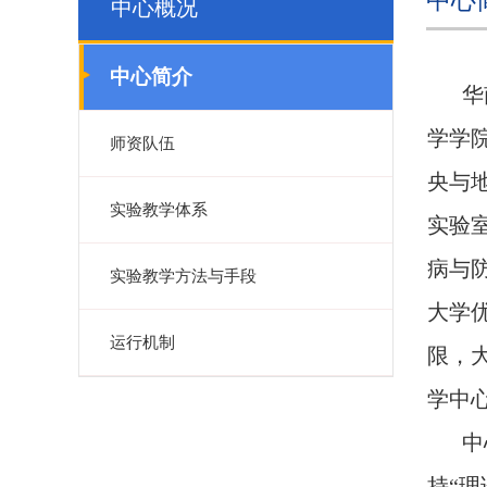
中心
中心概况
中心简介
华
学学
师资队伍
央与
实验教学体系
实验
病与
实验教学方法与手段
大学
运行机制
限，
学中
中
持“