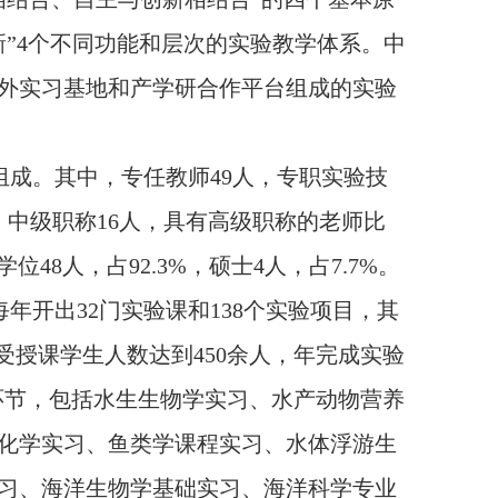
”
4
个不同功能和层次的实验教学体系。中
外实习基地和产学研合作平台组成的实验
组成。其中，专任教师
49
人，专职实验技
，中级职称
16
人，具有高级职称的老师比
学位
48
人，占
92.3%
，硕士
4
人，占
7.7%
。
每年开出
32
门实验课和
138
个实验项目，其
受授课学生人数达到
450
余人，年完成实验
环节，包括水生生物学实习、水产动物营养
化学实习、鱼类学课程实习、水体浮游生
习、海洋生物学基础实习、海洋科学专业