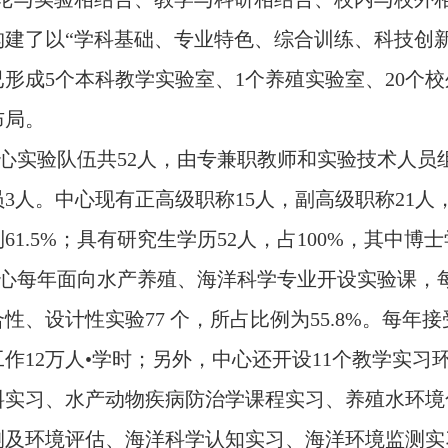
构建了以“学科基础、专业特色、综合训练、科技创新
已形成
5
个本科教学实验室、
1
个养殖实验室、
20
个校
布局。
心实验队伍共
52
人，由专兼职教师和实验技术人员
员
3
人。
中心现有正高级职称
15
人，副高级职称
21
人
到
61.5%
；具有研究生学历
52
人，占
100%
，其中博士
心每年面向水产养殖、海洋科学专业开设实验课，
合性、设计性实验
77
个，所占比例为
55.8%
。每年接
工作
12
万人•学时；另外，中心还开设
11
个教学实习
料实习、水产动物疾病防治学课程实习、养殖水环境
测及环境评估、海洋科学认知实习、海洋环境监测实