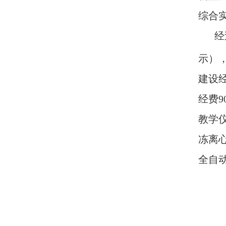
综合
经
示）
建设
经费
9
教学
冻离
全自