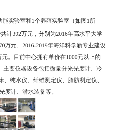
功能实验室和
1
个养殖实验室
（如图
1
所
费共计
392
万元，分别为
2016
年高水平大学
70
万元、
2016-2019
年海洋科学新专业建设
万元。目前中心拥有单价在
1000
元以上的
。主要仪器设备包括微量分光光度计、冷
床、纯水仪、纤维测定仪、脂肪测定仪、
光度计、潜水装备等。