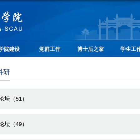
学院建设
党群工作
博士后之家
学生工
科研
论坛（51）
论坛（49）