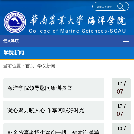
进入导航
学院新闻
当前位置：
首页
学院新闻
/
17
海洋学院领导慰问集训教官
07
/
17
凝心聚力暖人心 乐享闲暇好时光——海洋学院工会组织教职工团建活...
07
/
10
赴多省高考招生咨询一线，华农海洋学院招生宣传团队全方位答疑，...