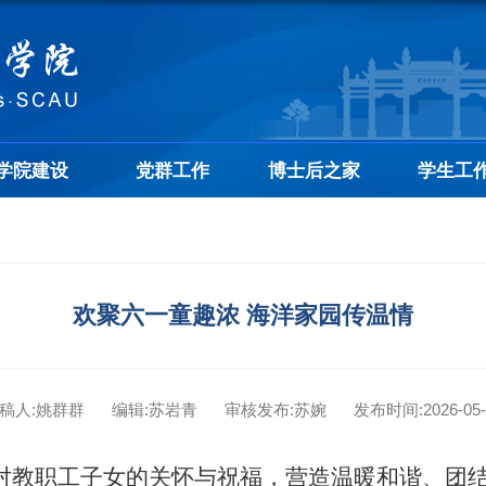
学院建设
党群工作
博士后之家
学生工
欢聚六一童趣浓 海洋家园传温情
稿人:姚群群
编辑:苏岩青
审核发布:苏婉
发布时间:2026-05-
对教职工子女的关怀与祝福，营造温暖和谐、团结向上的