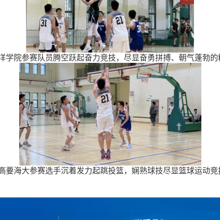
海洋学院参赛队员腾空跃起奋力竞技，尽显奋勇拼搏、朝气蓬勃的
：高要海大参赛选手沉着发力起跳投篮，娴熟球技尽显篮球运动竞