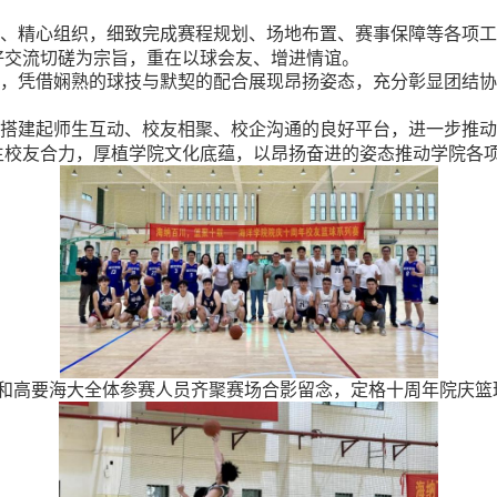
、精心组织，细致完成赛程规划、场地布置、赛事保障等各项工
好交流切磋为宗旨，重在以球会友、增进情谊。
，凭借娴熟的球技与默契的配合展现昂扬姿态，充分彰显团结协
。
搭建起师生互动、校友相聚、校企沟通的良好平台，进一步推动
生校友合力，厚植学院文化底蕴，以昂扬奋进的姿态推动学院各
院和高要海大全体参赛人员齐聚赛场合影留念，定格十周年院庆篮