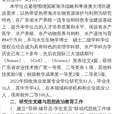
本学位点紧密围绕国家海洋战略和粤港澳大湾区建
设需求，以热带亚热带海洋生物资源保护与利用为研究
特色，在广东省
水产养殖一流专业和特色专业建设基础
上，
提升本学位点的人才培养质量和水平。现
设有水产
医学、水产养殖、水产动物营养与饲料、水产遗传与育
种
4
个方向，
并与水生生物学博士、硕士二级学科学位
授权点结合成为具有特色的农理学科群。水产学科办学
历史已有二十
多
年，先后在国际三大顶级期刊
《
Nature》、《Cell》、《Science》发表论文4篇，获得
广东省农业技术推广奖一等奖
、
二等奖各
１项，其他科
技奖励
5项；校级教学成果奖一等奖2项，二等奖5项。
202
2
年招收
渔业发展专业学位
研究生
81
人，毕业生
16
人，
其中
升学
4
人，在本领域
科研机构和企业
就业
12
人
，
现有
校外二导
100人
。
二、
研究生党建与思想政治教育工作
1、建立“导师-辅导员-学生党员”联动式思政工作体