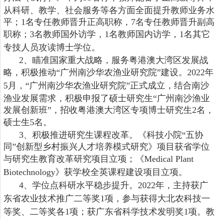
从科研、教学、社会服务等各方面全面提升教师业务水
平；1名专任教师晋升正高职称，7名专任教师晋升副高
职称；
3名教师国外访学，1名教师国内访学，1名其它
专技人员攻读博士学位
。
2、
瞄准国家重大战略，服务粤港澳大湾区发展战
略，积极推动
“
广州南沙华农渔业研究院
”
建设
。
202
2
年
5
月，
“
广州南沙华农渔业研究院
”
正式成立，结合南沙
渔业发展需求，积极申报了硕士研究生
“广州南沙渔业
发展创新班”，招收粤港澳大湾区专项博士研究生2名，
硕士生5名
。
3、
积极推进研究生课程改革。《科技小院
“五协
同”创新型乡村振兴人才培养模式研究》项目获省学位
与研究生教育改革研究项目立项；《
Medical Plant
Biotechnology
》获学校全英课程建设项目立项。
4、
学位点科研水平稳步提升
。
2
02
2年，主持
获广
东省农业技术推广
二
等奖
1项
，
参与获得大北农科技一
等奖、二等奖各
1项
；
获广东省科学技术发明奖
1项。
教