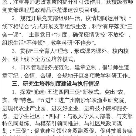
系，注重导师思政素质的提升和引领作用。获校级教师
党支部课程思政精品示范课建设项目4项
。
2、规范开展党支部组织生活。疫情期间运用“线上
线下相结合”方式开展支部组织生活，科学有序落实“三
会一课”、“主题党日+”制度，确保疫情防控“不放松”，
组织生活“不停顿”，教学科研“不停步”。
3、贯彻“三全育人”理念，形成课内课外、校内校
外、线上线下全方位培养模式。
4、日常管理服务规范化。建章立制，倡导师生遵
章守纪，合情、合理、合规地开展各项教学科研工作。
三、研究生培养制度建设与执行情况
1、
探索
“党建+五进四同三促”新模式
。
突出
“农、
实、专”特色。“五进”：进广州南沙
华农
渔业研究院、
进
现代农业
产业园、进友好企业、进科技小院和服务
点、进学生社区；
“四同”：与教风学风同部署、与支部
特色同凝练、与模范引领同推进、与社区思政同谋
划；“三促”：促党建引领业务双融双促、促科技服务赋