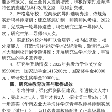
能乡村振兴、促三全育人提质增效，积极探索打造海洋
特色的党建品牌和发展之路，取得新突破。
2、
严格遵守校、院两级的导师选聘办法，依规落
实新聘导师培训；建立奖惩机制，师德师风考核。
202
2
年，完成新一轮导师遴选，聘任研究生第一导师
8
人
次，研究生第二导师
46
人次。
3、
实施校内校外导师联合培养，校内固基础，校
外培能力；打造
“海洋论坛”学术品牌活动，邀请行业学
术大咖到校开展专题讲座；开展研究生学术沙龙，丰富
研究生的学术营养餐。
4、
研究生奖助情况：
202
2
年共发放学业奖学金
859000
元，
国家助学金
1415200元，
国家奖学金
40000
元，
85研究生奖学金
20000
元。
四、研究生
教育改革
与取得成效
1、
引培并举，强化师资队伍建设。
引进拔尖人才
1
人，突出人才1人，青年才俊2人
，
招收博士后
6名；进
一步落实
《华南农业大学海洋学院青年教师导师制实施
办法（试行）》
，
为
11名青年教师配备了正高级导师，