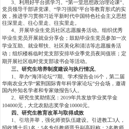
3、
利用好平台抓学习。
“第一堂思想政治理论课”、
党员领导干部讲党课、“学习强国”平台等教育形式的实
效，推进学习贯彻习近平新时代中国特色社会主义思想
往深里走、往心里走、往实里走。
4、
开展毕业生党员社区志愿服务活动。组织优秀
毕业生党员开展就业分享会；鼓励毕业生党员参加一次
学业互助、就业帮扶、社区美化和清洁等志愿服务活
动；组织楼栋临时党支部安排毕业季党员夜间值班；定
期开展社区临时党支部读书会等活动。
三、研究生培养制度建设与执行情况
。
1、
举办
“海洋论坛”7期、学术报告会16个，第二届
华南农业大学“紫荆国际青年科学家论坛”分会场，邀请
国内外知名学者和专家做报告5人。
2、
研究生奖助情况：
20
19
年共发放学业奖学金
104000
元，
大北农励志奖学金
1
0000
元。
四、研究生
教育改革
与取得成效
1、
引培并举，强化师资队伍建设。
引进教工
3人
，
招收博士后
1名；5名专任教师晋升副高职称；
2
名教师