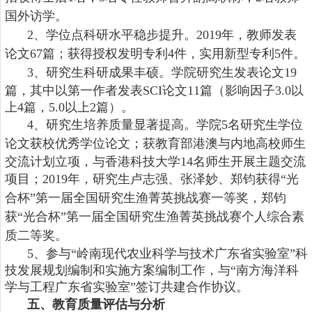
国外访学
。
2、
学位点科研水平稳步提升
。
2
0
19年，
教师发表
论文
67
篇；
获得
授权
发明专利
4
件
，
实用新型专利
5件
。
3、
研究生
科研成果丰硕。学院
研究生发表论文
19
篇，其中以第一作者发表SCI论文11篇（影响因子3.0以
上4篇，5.0以上2篇）。
4、
研究生
培养质量显著提高。学院
5
名研究生
学位
论文获校
优秀
学位论文
；
获教育部港澳与内地高校师生
交流计划立项，与香港科技大学
14名师生开展主题交流
项目
；
2019年，研究生
卢志强、张泽妙、郑钧
获得
“光
合杯”
第一届全国研究生渔菁英挑战赛
一等奖，
郑钧
获
“光合杯”
第一届全国研究生渔菁英挑战赛
个人综合素
质
二等奖
。
5、
参与
“岭南现代农业科学与技术广东省实验室”科
技发展规划编制和实施方案编制工作，与“南方海洋科
学与工程广东省实验室”签订共建合作协议。
五、教育质量评估与分析