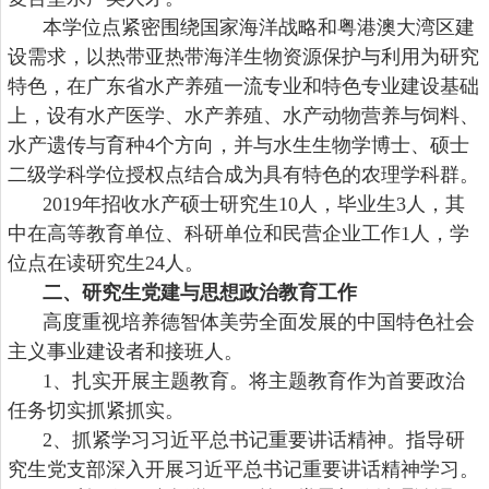
本学位点紧密围绕国家海洋战略和粤港澳大湾区建
设需求，以热带亚热带海洋生物资源保护与利用为研究
特色，在广东省
水产养殖一流专业和特色专业建设基础
上，
设有水产医学、水产养殖、水产动物营养与饲料、
水产遗传与育种
4
个方向，
并与水生生物学博士、硕士
二级学科学位授权点结合成为具有特色的农理学科群。
20
19
年招收水产硕士研究生
10
人，毕业生
3
人，
其
中
在
高等教育单位、科研单位和民营企业工作
1
人
，
学
位点
在读研究生
24
人。
二、
研究生党建与思想政治教育工作
高度重视培养德智体美劳全面发展的中国特色社会
主义事业建设者和接班人。
1、
扎实开展主题教育。将主题教育作为首要政治
任务切实抓紧抓实。
2、
抓紧学习习近平总书记重要讲话精神。指导研
究生党支部深入开展习近平总书记重要讲话精神学习。