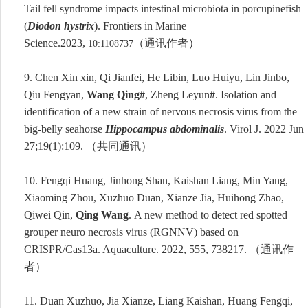
Tail fell syndrome impacts intestinal microbiota in porcupinefish
(
Diodon hystrix
).
Frontiers in Marine
Science.2023,
（通讯作者）
10:1108737
9.
Chen X
in
xin
, Qi J
ian
fei, He Libin, Luo Huiyu, Lin Jinbo,
Qiu Fengyan,
Wang Qing
#
, Zheng Leyun
#
. Isolation and
identification of a new strain of nervous necrosis virus from the
big-belly seahorse
Hippocampus abdominalis
. Virol J. 2022 Jun
27;19(1):109.
（共同通讯）
10.
Fengqi Huang, Jinhong Shan, Kaishan Liang, Min Yang,
Xiaoming Zhou, Xuzhuo Duan, Xianze Jia, Huihong Zhao,
Qiwei Qin,
Qing Wang
.
A new method to detect red spotted
grouper neuro necrosis virus (RGNNV) based on
CRISPR/Cas13a. Aquaculture. 2022, 555, 738217.
（通讯作
者）
11.
Duan Xuzhuo, Jia Xianze, Liang Kaishan, Huang Fengqi,