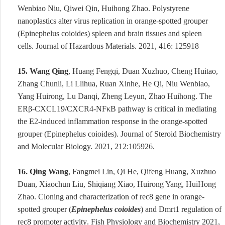
Wenbiao Niu, Qiwei Qin, Huihong Zhao.
Polystyrene
nanoplastics alter virus replication in orange-spotted grouper
(Epinephelus coioides) spleen and brain tissues and spleen
cells.
Journal of Hazardous Materials. 2021, 416:
125918
15.
Wang Q
ing
, Huang Fengqi, Duan Xuzhuo, Cheng Huitao,
Zhang Chunli, Li Llihua, Ruan Xinhe, He Qi, Niu Wenbiao,
Yang Huirong, Lu Danqi, Zheng Leyun, Zhao Huihong. The
ERβ-CXCL19/CXCR4-NFκB pathway is critical in mediating
the E2-induced inflammation response in the orange-spotted
grouper (Epinephelus coioides). Journal of Steroid Biochemistry
and Molecular Biology. 2021, 212:105926.
16.
Qing Wang
, Fangmei Lin, Qi He, Qifeng Huang, Xuzhuo
Duan, Xiaochun Liu, Shiqiang Xiao, Huirong Yang, HuiHong
Zhao
.
Cloning and characterization of rec8 gene in orange-
spotted grouper (
Epinephelus coioides
) and Dmrt1 regulation of
rec8 promoter activity
.
Fish Physiology and Biochemistry 2021,