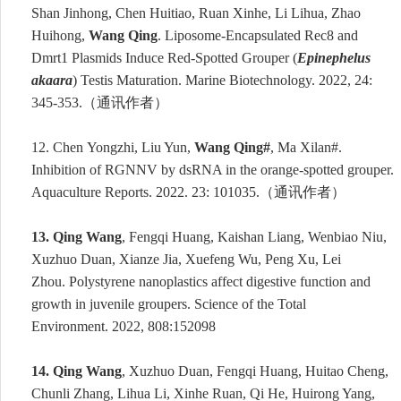
Shan Jinhong, Chen Huitiao, Ruan Xinhe, Li Lihua, Zhao
Huihong,
Wang Qing
. Liposome-Encapsulated Rec8 and
Dmrt1 Plasmids Induce Red-Spotted Grouper (
Epinephelus
akaara
) Testis Maturation. Marine Biotechnology. 2022, 24:
345-353.
（通讯作者）
12.
Chen
Yongzhi, Liu Yun,
Wang Qing
#
, Ma Xilan
#
.
Inhibition of RGNNV by dsRNA in the orange-spotted grouper.
Aquaculture Reports
.
2022. 23: 101035.
（通讯作者）
13.
Qing Wang
, Fengqi Huang, Kaishan Liang, Wenbiao Niu,
Xuzhuo Duan, Xianze Jia, Xuefeng Wu, Peng Xu, Lei
Zhou
.
Polystyrene nanoplastics affect digestive function and
growth in
juvenile groupers.
Science of the Total
Environment
.
2022, 808:152098
14.
Qing Wang
, Xuzhuo Duan, Fengqi Huang, Huitao Cheng,
Chunli Zhang, Lihua Li, Xinhe Ruan, Qi He, Huirong Yang,