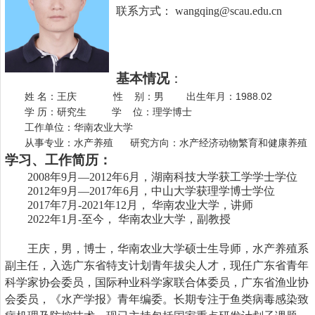
联系方式： wangqing@scau.edu.cn
基本情况
：
姓 名：王庆 性 别：男 出生年月：1988.02
学 历：研究生 学 位：理学博士
工作单位：华南农业大学
从事专业：水产养殖 研究方向：水产经济动物繁育和健康养殖
学习、工作简历：
2008年9月—2012年6月
，
湖南科技大学获工
学
学
士学位
2012年9月—2017年6月
，
中山大学获理学博士学位
2017年7月-2021年12月
，
华南农业大学，讲师
20
22
年
1
月
-至今
，
华南农业大学，副教授
王庆，男，博士，华南农业大学硕士生导师，水产养殖系
副主任，
入选广东省特支计划青年拔尖人才，现任广东省青年
科学家协会委员，国际种业科学家联合体委员，广东省渔业协
会委员，《水产学报》青年编委。
长期专注于
鱼类病毒感染致