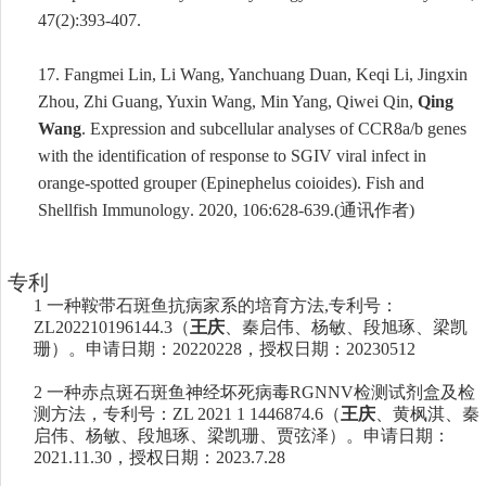
47(2):393-407.
17.
Fangmei Lin, Li Wang, Yanchuang Duan, Keqi Li, Jingxin
Zhou, Zhi Guang, Yuxin Wang, Min Yang, Qiwei Qin,
Qing
Wang
.
Expression and subcellular analyses of CCR8a/b genes
with the identification of response to SGIV viral infect in
orange-spotted grouper (Epinephelus coioides)
.
Fish and
Shellfish Immunology
. 2020, 106:628-639.
(
通讯作者
)
专利
1
一种鞍带石斑鱼抗病家系的培育方法
,
专利号：
ZL202210196144.3
（
王庆
、秦启伟、杨敏、段旭琢、梁凯
珊）。申请日期：
20220228
，授权日期：
20230512
2
一种赤点斑石斑鱼神经坏死病毒
RGNNV
检测试剂盒及检
测方法，专利号：
ZL 2021 1 1446874.6
（
王庆
、黄枫淇、秦
启伟、杨敏、段旭琢、梁凯珊、贾弦泽）。申请日期：
2
021.11.30
，授权日期：
2
023.7.28