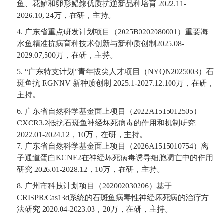
鱼、花鲈和卵形鲳鲹优质抗逆新品种培育
2022.11-
2026.10
,
24万，在研，主持。
4.
广东省重点研发计划项目（
2025B0202080001
）重要海
水鱼精准抗病育种技术创新与新种质创制
2025.08-
2029.07,500万
，在研，主持。
5.
“广东特支计划”青年拔尖人才项目（NYQN2025003）石
斑鱼抗 RGNNV 新种质创制 2025.1-2027.12.100万，在研，
主持。
6.
广东省自然科学基金面上项目（
2
022A1515012505
）
CXCR3.2抵抗石斑鱼神经坏死病毒的作用和机制研究
2022.01-202
4
.12，
10
万，在研，主持。
7.
广东省自然科学基金面上项目（
2026A1515010754）离
子通道蛋白KCNE2在神经坏死病毒诱导细胞凋亡中的作用
研究 2026.01-2028.12，10万，在研，主持。
8.
广州市科技计划项目（
202002030206
）基于
CRISPR/Cas13d系统的石斑鱼病毒性神经坏死病的治疗方
法研究 2020.04-202
3
.03，20万，在研，主持。