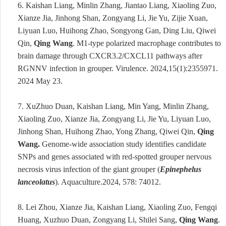
6.
Kaishan Liang, Minlin Zhang, Jiantao Liang, Xiaoling Zuo,
Xianze Jia, Jinhong
Shan, Zongyang Li, Jie Yu, Zijie Xuan,
Liyuan Luo, Huihong Zhao, Songyong
Gan, Ding Liu, Qiwei
Qin
,
Qing Wang
. M1-type polarized macrophage contributes to
brain damage through CXCR3.2/CXCL11 pathways after
RGNNV infection in grouper. Virulence. 2024
,
15(1):2355971.
2024 May 23.
7.
XuZhuo Duan, Kaishan Liang, Min Yang, Minlin Zhang,
Xiaoling Zuo, Xianze Jia, Zongyang Li, Jie Yu, Liyuan Luo,
Jinhong Shan, Huihong Zhao, Yong Zhang, Qiwei Qin,
Qing
Wang
.
Genome-wide association study identifies candidate
SNPs and genes associated with red-spotted grouper nervous
necrosis virus infection of the giant grouper (
Epinephelus
lanceolatus
). Aquaculture
.
2024, 578: 74012.
8.
Lei Zhou, Xianze Jia, Kaishan Liang, Xiaoling Zuo, Fengqi
Huang, Xuzhuo Duan, Zongyang Li, Shilei Sang,
Qing Wang
.