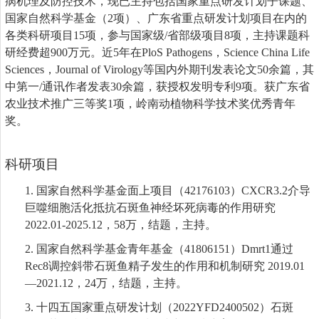
病机理及防控技术
，现已主持包括国家重点研发计划子课题、
国家自然科学基金（
2
项）、广东省重点研发计划项目在内的
各类科研项目
15
项，参与国家级
/
省部级项目
8
项
，主持课题科
研经费超
900
万元
。近
5
年在
PloS Pathogens
，
Science China Life
Sciences
，
Journal of Virology
等国内外期刊发表论文
50
余篇，其
中第一
/
通讯作者发表
30
余篇，获授权发明专利
9
项。获广东省
农业技术推广三等奖
1
项，
岭南动植物科学技术奖优秀青年
奖。
科研项目
1.
国家自然科学基金面上项目（
42176103
）
CXCR3.2介导
巨噬细胞活化抵抗石斑鱼神经坏死病毒的作用研究
2022.01
-
2025.12
，
58
万，结题，主持。
2.
国家自然科学基金青年基金（
41806151）Dmrt1通过
Rec8调控斜带石斑鱼精子发生的作用和机制研究 2019.01
—2021.12，24万，结题，主持。
3.
十四五国家重点研发计划（
2022YFD2400502
）石斑