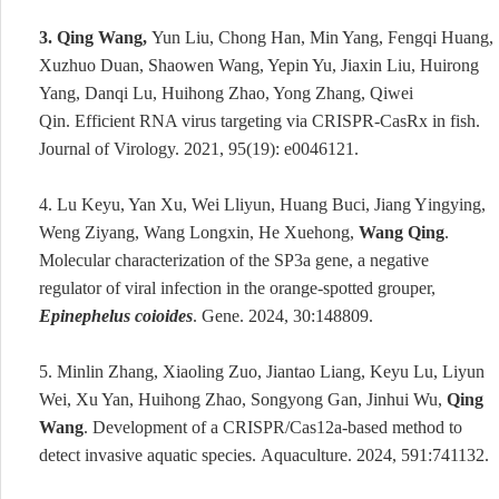
3.
Qing Wang,
Yun Liu, Chong Han, Min Yang, Fengqi Huang,
Xuzhuo Duan, Shaowen Wang, Yepin Yu, Jiaxin Liu, Huirong
Yang, Danqi Lu, Huihong Zhao, Yong Zhang, Qiwei
Qin. Efficient RNA virus targeting via CRISPR-CasRx in fish.
Journal of Virology. 2021, 95(19): e0046121.
4.
Lu K
eyu
, Yan X
u
, Wei L
liyun
, Huang B
uci
, Jiang Y
ingying
,
Weng Z
iyang
, Wang L
ongxin
, He X
uehong
,
Wang Q
ing
.
Molecular characterization of the SP3a gene, a negative
regulator of viral infection in the orange-spotted grouper,
Epinephelus coioides
. Gene. 2024
,
30:148809.
5.
Minlin Zhang,
Xiaoling Zuo, Jiantao Liang, Keyu Lu, Liyun
Wei, Xu Yan,
Huihong Zhao
,
Songyong Gan, Jinhui Wu,
Qing
Wang
.
Development of a CRISPR/Cas12a-based method to
detect invasive
aquatic species
.
Aquaculture
.
2024
,
591
:
741132
.