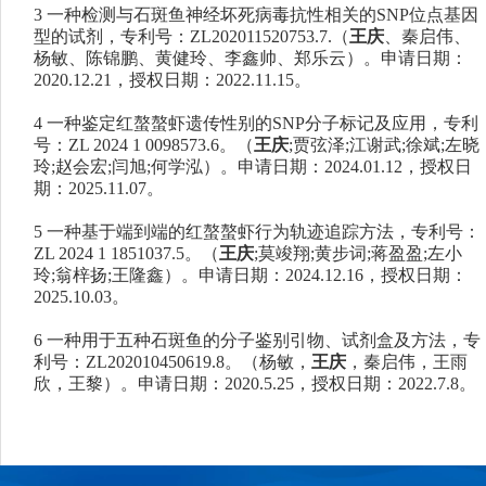
3
一种检测与石斑鱼神经坏死病毒抗性相关的
S
NP
位点基因
型的试剂，专利号：
Z
L202011520753.7.
（
王庆
、秦启伟、
杨敏、陈锦鹏、黄健玲、李鑫帅、郑乐云）。申请日期：
2
020.12.21
，授权日期：
2
022.11.15
。
4
一种鉴定红螯螯虾遗传性别的
SNP
分子标记及应用，专利
号：
ZL 2024 1 0098573.6
。（
王庆
;
贾弦泽
;
江谢武
;
徐斌
;
左晓
玲
;
赵会宏
;
闫旭
;
何学泓）。申请日期：
2
02
4
.
01
.
12
，授权日
期：
2
02
5
.11.
07
。
5
一种基于端到端的红螯螯虾行为轨迹追踪方法，专利号：
ZL 2024 1 1851037.5
。（
王庆
;
莫竣翔
;
黄步词
;
蒋盈盈
;
左小
玲
;
翁梓扬
;
王隆鑫）。申请日期：
2
02
4
.
12
.
16
，授权日期：
2
02
5
.1
0
.
03
。
6
一种用于五种石斑鱼的分子鉴别引物、试剂盒及方法，专
利号
：ZL202010450619.8。（杨敏，
王庆
，秦启伟，王雨
欣，王黎）。申请日期：2020.5.25，授权日期：
2022.7.8
。