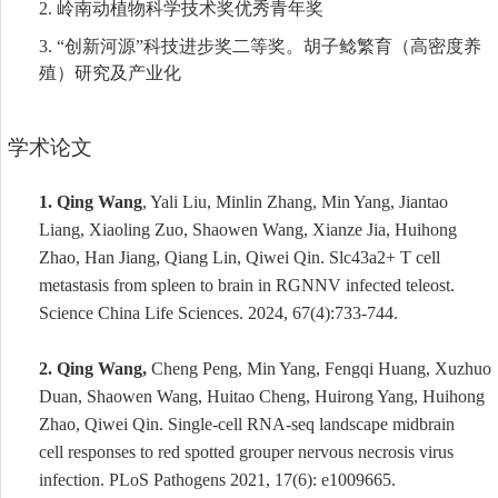
2.
岭南动植物科学技术奖优秀青年奖
3.
“创新河源”科技进步奖二等奖。胡子鲶繁育（高密度养
殖）研究及产业化
学术论文
1.
Qing Wang
, Yali Liu, Minlin Zhang, Min Yang, Jiantao
Liang, Xiaoling Zuo, Shaowen Wang, Xianze Jia, Huihong
Zhao, Han Jiang, Qiang Lin, Qiwei Qin
.
Slc43a2+ T cell
metastasis from spleen to brain in RGNNV infected teleost.
Science China
Life Sciences. 2024
,
67(4):733-744.
2.
Qing Wang,
Cheng Peng, Min Yang, Fengqi Huang, Xuzhuo
Duan, Shaowen Wang, Huitao Cheng, Huirong Yang, Huihong
Zhao, Qiwei Qin. Single-cell RNA-seq landscape midbrain
cell
responses to red spotted grouper nervous
necrosis virus
infection.
PLoS Pathogens 2021, 17(6): e1009665
.