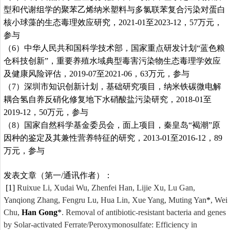
型和代谢组学的聚苯乙烯纳米塑料与多氯联苯复合污染对蛋白
核小球藻的生态毒理效应研究，
2021-01
至
2023-12
，
57
万元，
参与
（
6
）中华人民共和国科学技术部，国家重点研发计划
“
蓝色粮
仓科技创新
”
，重要养殖水域典型毒害污染物生态毒理学效应
及健康风险评估，
2019-07
至
2021-06
，
63
万元，参与
（
7
）深圳市知识创新计划，基础研究项目，纳米铁碳微电解
耦合氢自养反硝化修复地下水硝酸盐污染研究，
2018-01
至
2019-12
，
50
万元，参与
（
8
）国家自然科学基金委员会，面上项目，秦皇岛
“
褐潮
”
原
因种的鉴定及其兼性营养特征的研究，
2013-01
至
2016-12
，
89
万元，参与
发表文章（第一
/
通讯作者）：
[1]
Ruixue Li, Xudai Wu, Zhenfei Han, Lijie Xu, Lu Gan,
Yanqiong Zhang, Fengru Lu, Hua Lin, Xue Yang, Muting Yan
*
, Wei
Chu,
Han Gong
*
. Removal of antibiotic-resistant bacteria and genes
by Solar-activated Ferrate/Peroxymonosulfate: Efficiency in