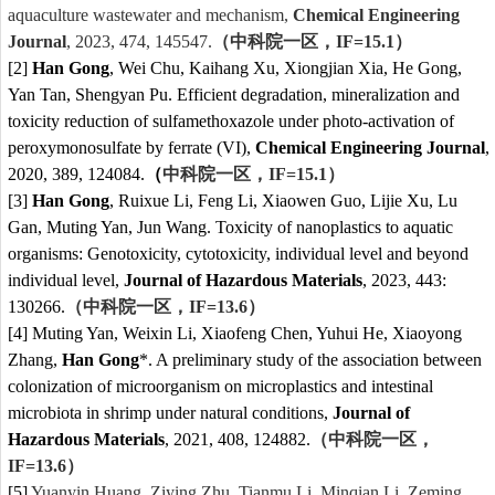
aquaculture wastewater and mechanism,
Chemical Engineering
Journal
, 2023, 474, 145547.
（中科院一区，
IF=15.1
）
[2]
Han Gong
, Wei Chu, Kaihang Xu, Xiongjian Xia, He Gong,
Yan Tan, Shengyan Pu. Efficient degradation, mineralization and
toxicity reduction of sulfamethoxazole under photo-activation of
peroxymonosulfate by ferrate (VI),
Chemical Engineering Journal
,
2020, 389, 124084.
（
中科院一区，
IF=15.1
）
[3]
Han Gong
, Ruixue Li, Feng Li, Xiaowen Guo, Lijie Xu, Lu
Gan, Muting Yan, Jun Wang. Toxicity of nanoplastics to aquatic
organisms: Genotoxicity, cytotoxicity, individual level and beyond
individual level,
Journal of Hazardous Materials
, 2023, 443:
130266.
（中科院一区，
IF=
13.6
）
[4] Muting Yan, Weixin Li, Xiaofeng Chen, Yuhui He, Xiaoyong
Zhang,
Han Gong
*. A preliminary study of the association between
colonization of microorganism on microplastics and intestinal
microbiota in shrimp under natural conditions,
Journal of
Hazardous Materials
, 2021, 408, 124882.
（中科院一区，
IF=
13.6
）
[5]
Yuanyin Huang, Ziying Zhu, Tianmu Li, Minqian Li, Zeming