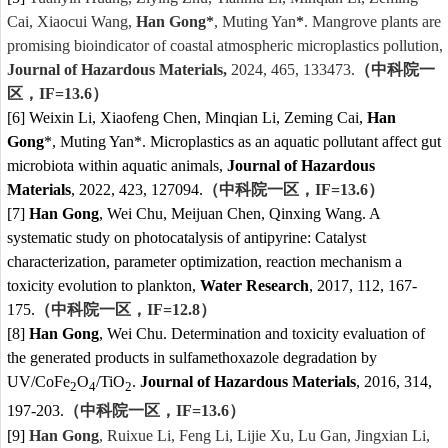
Cai, Xiaocui Wang,
Han Gong
*
, Muting Yan
*
. Mangrove plants are
promising bioindicator of coastal atmospheric microplastics pollution,
Journal of Hazardous Materials,
2024, 465, 133473.
（中科院一
区，
IF=13.6
）
[6] Weixin Li, Xiaofeng Chen, Minqian Li, Zeming Cai,
Han
Gong
*, Muting Yan*. Microplastics as an aquatic pollutant affect gut
microbiota within aquatic animals,
Journal of Hazardous
Materials
, 2022, 423, 127094.
（中科院一区，
IF=
13.6
）
[7]
Han Gong
, Wei Chu, Meijuan Chen, Qinxing Wang. A
systematic study on photocatalysis of antipyrine: Catalyst
characterization, parameter optimization, reaction mechanism a
toxicity evolution to plankton,
Water Research
, 2017, 112, 167-
175.
（中科院一区，
IF=
12.8
）
[8]
Han Gong
, Wei Chu. Determination and toxicity evaluation of
the generated products in sulfamethoxazole degradation by
UV/CoFe
O
/TiO
.
Journal of Hazardous Materials
, 2016, 314,
2
4
2
197-203.
（中科院一区，
IF=
13.6
）
[9]
Han Gong
, Ruixue Li, Feng Li, Lijie Xu, Lu Gan, Jingxian Li,