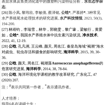
表层水体及鱼类消化
道中的微塑料污染特征分析
．
水生态学杂
志
.
[26]
陈小凤
,
黎玮欣
,
李敏倩
,
蔡泽铭
,
公晗
*
,
严慕婷
*
. 3
种常见
水产养殖尾水处理技术的研究进展
,
水产科技情报
, 2023, 50(3),
194-200.
[27]
林靖钧，李瑞雪，林华，郭晓雯，黎广壕，梁敏行，黄爱
如，
公晗
*
.
我国水产养殖水体中抗生素污染状况
,
净水技术
,
2022, 41, 12-19.
[28]
公晗
,
孔凡洲
,
王云峰
,
颜天
,
周名江
.
秦皇岛海域
“
褐潮
”
海水
对卤虫、轮虫存活和摄食的影响研究
,
海洋科学
, 2015, 39, 30-
36.
[29]
公晗
,
颜天
,
周名江
.
褐潮藻
Aureococcus anophagefferens
的
危害研究进展
,
海洋科学
, 2014, 38, 78-84.
[30]
公晗
,
海洋环境化学课程的教学改革研究
,
广东化工
, 47
(2020) 207.
#
*
注：
表示共同第一作者，
表示通讯作者。
人才培养：
指导
6
名在读硕士生；