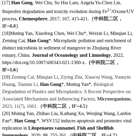
[17]
Han Gong
, Wei Chu, So Hiu Lam, Angela Yu-Chen Lin.
2+
Ibuprofen degradation and toxicity evolution during Fe
/Oxone/UV
process,
Chemosphere
, 2017, 167, 415-421.
（中科院二区，
IF=
8.8
）
[18]
Muting Yan, Xiaofeng Chen, Wei Chu*, Weixin Li, Minqian Li,
Zeming Cai,
Han Gong
*. Microplastic pollution and enrichment of
distinct microbiota in sediment of mangrove in Zhujiang River
estuary, China.
Journal of Oceanology and Limnology
, 2022.
https://doi.org/10.1007/s00343-021-1300-x.
（
中科院二区，
IF=
1.6
）
[19]
Zeming Cai, Minqian Li, Ziying Zhu, Xiaocui Wang, Yuanyin
Huang, Tianmu Li,
Han Gong
*, Muting Yan*.
Biological
Degradation of Plastics and Microplastics: A Recent Perspective on
Associated Mechanisms and Influencing Factors,
Microorganisms
,
2023, 11(7), 1661.
（中科院二区，
IF=4.5
）
[20] Muting Yan, Zhihao Liu, Kaihang Xu, Wenjing Wang, Lanfen
Fan*,
Han Gong
*. WSV152 induces apoptosis and promotes viral
replication in
Litopenaeus vannamei
,
Fish and Shellfish
Immunology
, 2020, 98, 255-261.
（中科院二区，
IF=
4.7
）