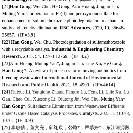
[21]
Han Gong
, Wei Chu, He Gong, Airu Huang, Jingjun Lin,
Muting Yan. Cooperation of Fe(II) and peroxymonosulfate for
enhancement of sulfamethoxazole photodegradation: mechanism
study and toxicity elimination,
RSC Advances
, 2020, 10, 35646-
35657.
（
IF=
3.9
）
[22]
Han Gong
, Wei Chu. Photodegradation of sulfamethoxazole
with a recyclable catalyst,
Industrial & Engineering Chemistry
Research
, 2015, 54, 12763-12769.
（
IF=
4.2
）
[23]
Airu Huang, Muting Yan*, Jingjun Lin, Lijie Xu, He Gong,
Han Gong
*
.
A review of processes for removing antibiotics from
breeding wastewater,
International Journal of Environmental
Research and Public Health
,
2021, 18, 4909.
（
IF=
4.614
）
[24]
Ruixue Li, Yanqiong Zhang, Fengru Lu, Feng Li, Lijie Xu, Lu
Gan, Chao Cui, Xuesong Li, Qiutong Jin, Wei Chu,
Muting Yan*
,
Han Gong
*.
Sulfadiazine Elimination from Wastewater Effluents
under Ozone-Based Catalysis Processes,
Catalysts
, 2023, 13(1076),
1076.
（
IF=3.9
）
[25]
李敏倩，董文亮，郭翊宸，
公晗
*
，严慕婷
*
．
东江河源段