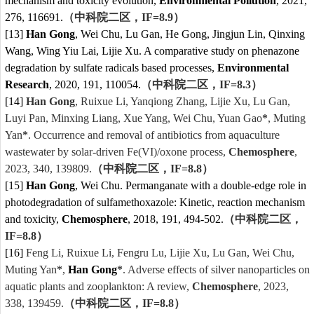
mechanism and toxicity evolution,
Environmental Pollution
, 2021,
276, 116691.
（中科院二区，
IF=
8.9
）
[13]
Han Gong
, Wei Chu, Lu Gan, He Gong, Jingjun Lin, Qinxing
Wang, Wing Yiu Lai, Lijie Xu. A comparative study on phenazone
degradation by sulfate radicals based processes,
Environmental
Research
, 2020, 191, 110054.
（中科院二区，
IF=
8.3
）
[14]
Han Gong
, Ruixue Li, Yanqiong Zhang, Lijie Xu, Lu Gan,
Luyi Pan, Minxing Liang, Xue Yang, Wei Chu, Yuan Gao
*
, Muting
Yan
*
. Occurrence and removal of antibiotics from aquaculture
wastewater by solar-driven Fe(VI)/oxone process,
Chemosphere
,
2023, 340, 139809.
（中科院二区，
IF=8.8
）
[15]
Han Gong
, Wei Chu. Permanganate with a double-edge role in
photodegradation of sulfamethoxazole: Kinetic, reaction mechanism
and toxicity,
Chemosphere
, 2018, 191, 494-502.
（中科院二区，
IF=
8.8
）
[16]
Feng Li, Ruixue Li, Fengru Lu, Lijie Xu, Lu Gan, Wei Chu,
Muting Yan
*
,
Han Gong
*
. Adverse effects of silver nanoparticles on
aquatic plants and zooplankton: A review,
Chemosphere
, 2023,
338, 139459.
（中科院二区，
IF=8.8
）