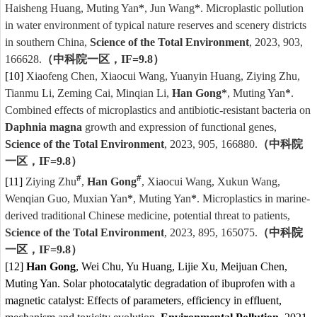
Haisheng Huang, Muting Yan
*
, Jun Wang
*
. Microplastic pollution
in water environment of typical nature reserves and scenery districts
in southern China,
Science of the Total Environment
, 2023, 903,
166628.
（中科院一区，
IF=9.8
）
[10]
Xiaofeng Chen, Xiaocui Wang, Yuanyin Huang, Ziying Zhu,
Tianmu Li, Zeming Cai, Minqian Li,
Han Gong
*
, Muting Yan
*
.
Combined effects of microplastics and antibiotic-resistant bacteria on
Daphnia magna
growth and expression of functional genes,
Science of the Total Environment
, 2023, 905, 166880.
（中科院
一区，
IF=9.8
）
#
#
[11]
Ziying Zhu
,
Han Gong
, Xiaocui Wang, Xukun Wang,
Wenqian Guo, Muxian Yan
*
, Muting Yan
*
. Microplastics in marine-
derived traditional Chinese medicine, potential threat to patients,
Science of the Total Environment
, 2023, 895, 165075.
（中科院
一区，
IF=9.8
）
[12]
Han Gong
, Wei Chu, Yu Huang, Lijie Xu, Meijuan Chen,
Muting Yan. Solar photocatalytic degradation of ibuprofen with a
magnetic catalyst: Effects of parameters, efficiency in effluent,