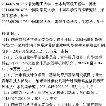
2014/07-2017/07
香港理工大学，土木与环境工程学，博士
2011/08-2014/06
中国科学院大学、中国科学院海洋研究所，海
洋生态学，硕士
2007/09-2011/06
中国海洋大学，海洋生命学院，生态学，学士
科研项目：
（
1
）国家自然科学基金委员会，青年项目，太阳光催化高铁
酸盐
/
过一硫酸盐耦合体系对养殖废水中典型抗生素的脱毒机制
研究，
2019-01
至
2021-12
，
23
万元，主持
（
2
）广东省自然科学基金委员会，青年提升项目，
典型微塑
料在
Fe(VI)/PMS
光催化体系的脱毒机制研究
，
2024-01
至
2026-
12
，
30
万元，主持
（
3
）广州市科技计划项目，基础与应用基础研究项目（博士
青年科技人员类），纳米磁性催化剂耦合过硫酸氢盐修复养殖
废水抗生素污染研究，
2021-04
至
2023-03
，
5
万元，主持
（
4
）华南农业大学，高层次人才科研启动金，自由课题，
2018-09
至
2023-08
，
40
万元，主持
（
5
）国家自然科学基金委员会，面上项目，基于定量构效模