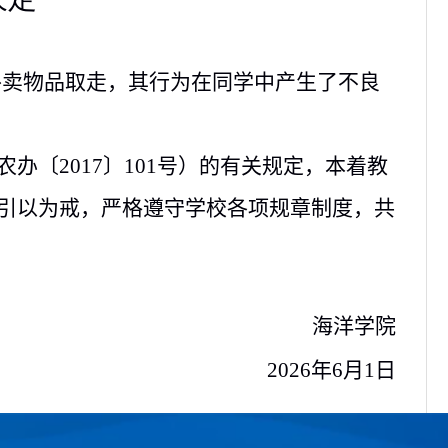
外卖物品取走，其行为在同学中产生了不良
农办〔
2017
〕
101
号）的有关规定，本着教
引以为戒，严格遵守学校各项规章制度，共
海洋学院
2026
年
6
月
1
日