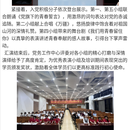
紧接着，入党积极分子依次登台展示。第一、
第
五小组联
合朗诵《党旗下的青春誓言》，用激昂的词句表达对党的赤诚
追随。第二小组献上合唱《万疆》，悠扬旋律中饱含着对祖国
山河的深情礼赞。第四小组带来的舞台剧《我们用青春留住
你》以真挚的表演讲述青春奉献的感人故事，
引
得台下掌声雷
动。
汇演结束后，党务工作中心评委对各小组的精心打磨与深情
演绎给予了高度肯定，为优秀表演小组及培训期间表现突出的
学员颁发奖状，激励
着全体学员们
以更高标准践行初心使命。