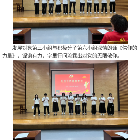
发展对象第三小组与积极分子第六小组深情朗诵《信仰的
力量》，
铿锵有力，
字里行间流露出对党的无限敬仰。