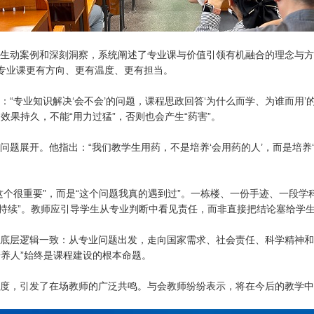
动案例和深刻洞察，系统阐述了专业课与价值引领有机融合的理念与方法
让专业课更有方向、更有温度、更有担当。
业知识解决‘会不会’的问题，课程思政回答‘为什么而学、为谁而用’的问
果持久，不能“用力过猛”，否则也会产生“药害”。
展开。他指出：“我们教学生用药，不是培养‘会用药的人’，而是培养‘
很重要”，而是“这个问题我真的遇到过”。一栋楼、一份手迹、一段学
可持续”。教师应引导学生从专业判断中看见责任，而非直接把结论塞给学
层逻辑一致：从专业问题出发，走向国家需求、社会责任、科学精神和
养人”始终是课程建设的根本命题。
，引发了在场教师的广泛共鸣。与会教师纷纷表示，将在今后的教学中有