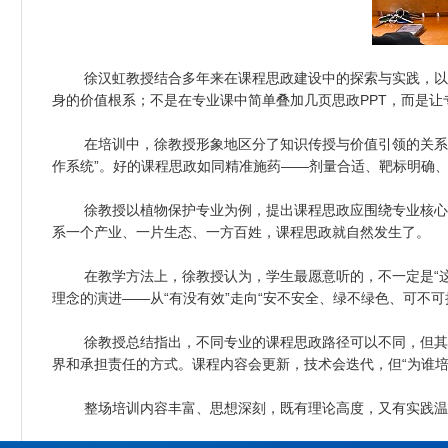
徐汉虹教授结合多年来在课程思政建设中的探索与实践，以生
身的价值根系；不是在专业课中简单叠加几页思政PPT，而是
在培训中，徐教授形象地区分了知识传授与价值引领的关系：“专
作系统”。好的课程思政如同精准施药——剂量合适、靶标明确、效
徐教授以植物保护专业为例，提出课程思政应围绕专业核心问题
系一个产业、一片生态、一方百姓，课程思政就自然发生了。
在教学方法上，徐教授认为，学生最愿意听的，不一定是“这个
理念的演进——从“有没有效”走向“安不安全、绿不绿色、可不
徐教授总结指出，不同专业的课程思政路径可以不同，但其底
界和承担责任的方式。课程内容会更新，技术会迭代，但“为谁培
整场培训内容丰富、思想深刻，既有理论高度，又有实践温度