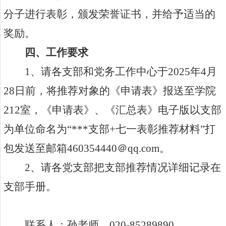
分子进行表彰，颁发荣誉证书，并给予适当的
奖励。
四、工作要求
1
、请各支部和党务工作中心于
2025
年
4
月
28
日前，将推荐对象的《申请表》报送至学院
212
室，《申请表》、《汇总表》电子版以支部
为单位命名为“
***
支部
+
七一表彰推荐材料”打
包发送至邮箱
460354440
＠
qq.com
。
2
、请各党支部把支部推荐情况详细记录在
支部手册。
联系人：孙老师，
020-85289890
。