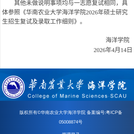
其他未做说明事项均与一志愿复试相同，具
体参照《华南农业大学海洋学院
202
6
年硕士研究
生招生复试及录取工作细则》。
海洋学院
202
6
年
4
月
14
日
版权所有©华南农业大学海洋学院 备案编号:粤ICP备
05008874号