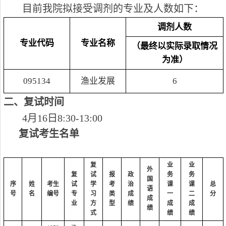
目前我院拟接受调剂的专业及人数如下：
调剂人数
专业代码
专业名称
（最终以实际录取情况
为准）
095134
渔业发展
6
二、复试时间
4
月
16
日
8:
3
0-1
3
:00
复试考生名单
复
业
业
外
复
试
报
政
务
务
国
序
姓
考生
试
学
考
治
课
课
总
语
号
名
编号
专
习
类
成
一
二
分
成
业
方
型
绩
成
成
绩
式
绩
绩