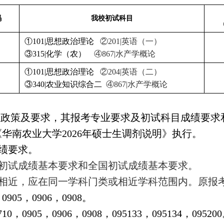
码
我校初试科目
①101|思想政治理论
②201|英语（一）
③315|化学（农）
④867|水产学概论
①101|思想政治理论
②204|英语（二）
③340|农业知识综合二
④867|水产学概论
剂政策及要求，其报考专业要求及初试科目成绩要求
《华南农业大学2026年硕士生调剂说明》执行。
成绩要求。
校初试成绩基本要求和全国初试成绩基本要求。
者相近，应在同一学科门类或相近学科范围内。原报
，
0905，0906，0908。
710，
0905，0906，0908，095133，095134，09520