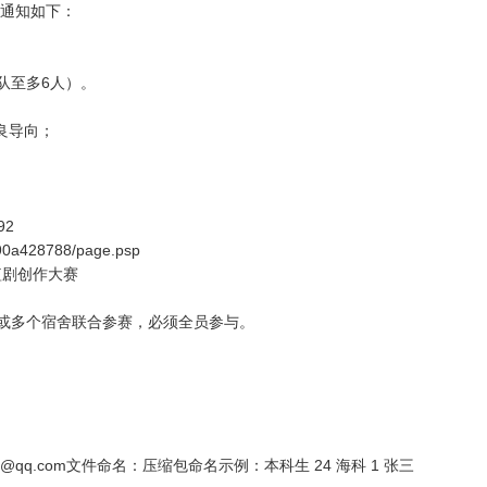
项通知如下：
队至多6人）。
良导向；
92
0a428788/page.psp
舍短剧创作大赛
或多个宿舍联合参赛，必须全员参与。
354@qq.com文件命名：压缩包命名示例：本科生 24 海科 1 张三