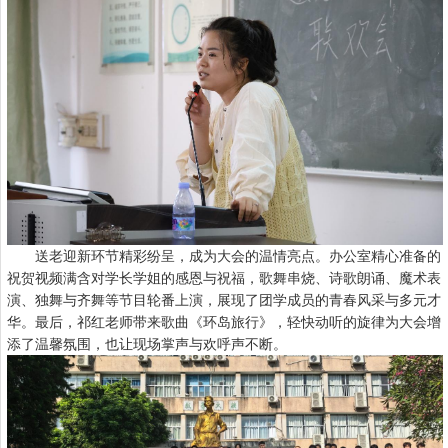
送老迎新环节精彩纷呈，成为大会的温情亮点。办公室精心准备的
祝贺视频满含对学长学姐的感恩与祝福，歌舞串烧、诗歌朗诵、魔术表
演、独舞与齐舞等节目轮番上演，展现了团学成员的青春风采与多元才
华。最后，祁红老师带来歌曲《环岛旅行》，轻快动听的旋律为大会增
添了温馨氛围，也让现场掌声与欢呼声不断。