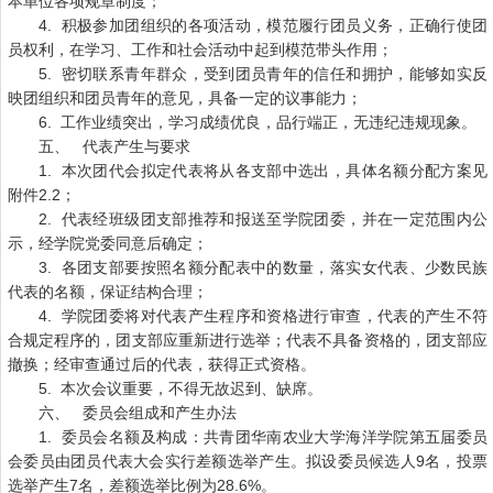
本单位各项规章制度；
4. 积极参加团组织的各项活动，模范履行团员义务，正确行使团
员权利，在学习、工作和社会活动中起到模范带头作用；
5. 密切联系青年群众，受到团员青年的信任和拥护，能够如实反
映团组织和团员青年的意见，具备一定的议事能力；
6. 工作业绩突出，学习成绩优良，品行端正，无违纪违规现象。
五、 代表产生与要求
1. 本次团代会拟定代表将从各支部中选出，具体名额分配方案见
附件2.2；
2. 代表经班级团支部推荐和报送至学院团委，并在一定范围内公
示，经学院党委同意后确定；
3. 各团支部要按照名额分配表中的数量，落实女代表、少数民族
代表的名额，保证结构合理；
4. 学院团委将对代表产生程序和资格进行审查，代表的产生不符
合规定程序的，团支部应重新进行选举；代表不具备资格的，团支部应
撤换；经审查通过后的代表，获得正式资格。
5. 本次会议重要，不得无故迟到、缺席。
六、 委员会组成和产生办法
1. 委员会名额及构成：共青团华南农业大学海洋学院第五届委员
会委员由团员代表大会实行差额选举产生。拟设委员候选人9名，投票
选举产生7名，差额选举比例为28.6%。