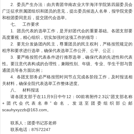
2. 委员产生办法：由共青团华南农业大学海洋学院第四届委员会
广泛征求所属团组织和团员的意见，提出委员候选人名单，报学院党委
和校团委同意后，提交团代会选举。
七、 工作要求
1. 团员代表的选举工作，是开好团代会的重要基础。各团支部要
高度重视，精心组织，切实加强对这项工作的领导：
2. 要充分发扬团内民主，尊重团员的民主权利，严格按照规定的
程序和要求进行选举，确保代表选举工作公开、公平、公正；
3. 要严格按照代表条件进行推荐选举，确保代表的先进性和代表
性。要注意代表构成的合理性，兼顾性别、年级、专业、学生干部与普
通团员等各方面比例；
4. 各团支部务必严格按照时间节点完成各阶段工作，及时报送相
关材料，确保全院代表选举工作整体进度。
八、 材料报送
请各团支部于在11月9日中午12：00前将附件2.3以“团支部名称
+团代会代表名单”命名，发送至团委组织部公邮
scauhyxyzzb@163.com。
联系人：团委书记苏老师
联系电话：87572247