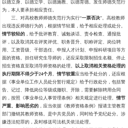
以德立身、以德立学、以德施教、以德育德。发生师德失范行
为，本人要承担相应责任。
三、对高校教师师德失范行为实行“
一票否决
”。高校教师
出现违反师德行为的，根据情节轻重，给予相应处理或处分。
情节较轻的
，给予批评教育、诫勉谈话、责令检查、通报批
评，以及取消其在评奖评优、职务晋升、职称评定、岗位聘
用、工资晋级、干部选任、申报人才计划、申报科研项目等方
面的资格。担任研究生导师的，还应采取限制招生名额、停止
招生资格直至取消导师资格的处理。
以上取消相关资格处理的
执行期限不得少于
24个月
。
情节较重
应当给予处分的，还应根
据《事业单位工作人员处分暂行规定》给予行政处分，包括警
告、记过、降低岗位等级或撤职、开除，需要解除聘用合同
的，按照《事业单位人事管理条例》相关规定进行处理。
情节
严重、影响恶劣的
，应当依据《教师资格条例》报请主管教育
部门撤销其教师资格。是中共党员的，同时给予党纪处分。涉
嫌违法犯罪的，及时移送司法机关依法处理。