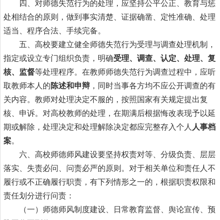
四、对师德失范行为的处理，应坚持公平公正、教育与惩
处相结合的原则，做到事实清楚、证据确凿、定性准确、处理
适当、程序合法、手续完备。
五、高校要建立健全师德失范行为受理与调查处理机制，
指定或设立专门组织负责，明确
受理、调查、认定、处理、复
核、监督
等处理程序。在教师师德失范行为调查过程中，应听
取教师本人的
陈述和申辩
，同时当事各方均不应公开调查的有
关内容。教师对处理决定不服的，按照国家有关规定提出复
核、申诉。对高校教师的处理，在期满后根据悔改表现予以延
期或解除，处理决定和处理解除决定都应完整存入个人
人事档
案
。
六、高校师德师风建设要坚持权责对等、分级负责、层层
落实、失责必问、问责必严的原则。对于相关单位和责任人不
履行或不正确履行职责，有下列情形之一的，根据职责权限和
责任划分进行问责：
（一）师德师风制度建设、日常教育监督、舆论宣传、预