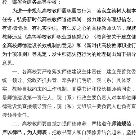
校
、部省合建各高等学校：
为进一步规范高校教师履职履责行为，落实
立德树人
根本
任务，弘扬
新时代
高校教师
道德风尚
，努力建设有理想信念、
有
道德情操
、有扎实学识、有仁爱之心的高校教师队伍，现就
教师违反《
高等学校教师职业道德规范
》《
教育部关于建立健
全高校师德建设长效机制的意见
》和《
新时代高校教师职业行
为十项准则
》等规定，发生师德失范行为的处理提出如下
指导
意见。
一、各高校要严格落实师德建设主体责任，建立完善党委
统一领导、党政齐抓共管、牵头部门明确、院（系）具体落
实、教师自我约束的工作机制。党委书记和校长抓师德同责，
是师德建设第一责任人。院（系）行政主要负责人对本单位师
德建设负直接领导责任，院（系）党组织主要负责人也负有直
接领导责任。
二、高校教师要自觉加强师德修养，严格遵守
师德规范，
严以律己，为人师表
，把教书育人和自我修养结合起来，坚持