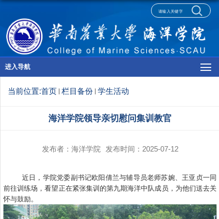
进入导航
当前位置:
首页
栏目备份
学生活动
海洋学院领导亲切慰问集训教官
发布者：海洋学院
发布时间：2025-07-12
近日，学院党委副书记欧阳倩兰与辅导员老师苏婉、王亚贞一同
前往训练场，看望正在紧张集训的第九期海洋中队成员，为他们送去关
怀与鼓励。