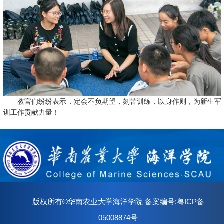
教官们纷纷表示，定会不负期望，刻苦训练，以身作则，为新生军
训工作贡献力量！
版权所有©华南农业大学海洋学院 备案编号:粤ICP备
05008874号