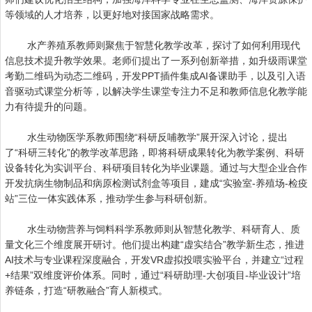
等领域的人才培养，以更好地对接国家战略需求。
水产养殖系教师则聚焦于智慧化教学改革，探讨了如何利用现代
信息技术提升教学效果。老师们提出了一系列创新举措，如升级雨课堂
考勤二维码为动态二维码，开发PPT插件集成AI备课助手，以及引入语
音驱动式课堂分析等，以解决学生课堂专注力不足和教师信息化教学能
力有待提升的问题。
水生动物医学系教师围绕“科研反哺教学”展开深入讨论，提出
了“科研三转化”的教学改革思路，即将科研成果转化为教学案例、科研
设备转化为实训平台、科研项目转化为毕业课题。通过与大型企业合作
开发抗病生物制品和病原检测试剂盒等项目，建成“实验室-养殖场-检疫
站”三位一体实践体系，推动学生参与科研创新。
水生动物营养与饲料科学系教师则从智慧化教学、科研育人、质
量文化三个维度展开研讨。他们提出构建“虚实结合”教学新生态，推进
AI技术与专业课程深度融合，开发VR虚拟投喂实验平台，并建立“过程
+结果”双维度评价体系。同时，通过“科研助理-大创项目-毕业设计”培
养链条，打造“研教融合”育人新模式。