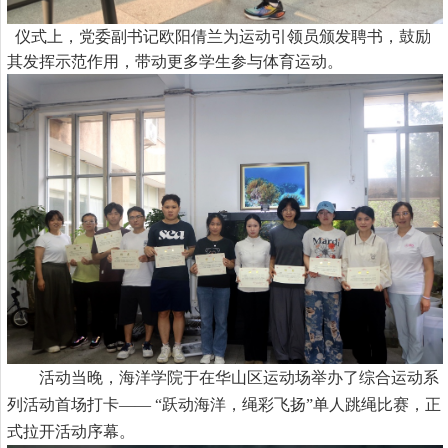
仪式上，
党委副书记欧阳倩兰为
运动引领员颁发聘书，鼓励
其发挥示范作用，带动更多
学生参与体育运动
。
活动当晚，海洋学院于在华山区运动场举办了综合运动系
列活动首场打卡
—— “跃动海洋，绳彩飞扬”单人跳绳比赛，正
式拉开活动序幕。