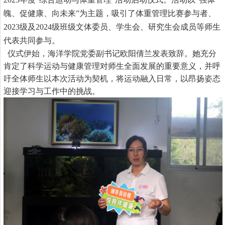
魄、促健康、向未来”为主题，吸引了体重管理比赛参与者、
2023级及2024级班级文体委员
、学生会、研究生会成员
等师生
代表共同参与。
仪式伊始，海洋学院
党委副书记欧阳倩兰
发表致辞。
她
充分
肯定了科学运动与健康管理对师生全面发展的重要意义，并呼
吁全体师生以本次活动为契机，将运动融入日常，以昂扬姿态
迎接学习与工作中的挑战。