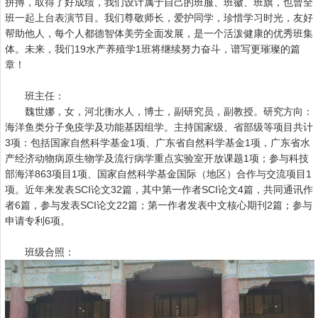
拼搏，取得了好成绩，我们设计属于自己的班服、班徽、班旗，也曾全
班一起上台表演节目。我们尊敬师长，爱护同学，珍惜学习时光，友好
帮助他人，每个人都德智体美劳全面发展，是一个活泼健康的优秀班集
体。未来，我们19水产养殖学1班将继续努力奋斗，谱写更璀璨的篇
章！
班主任：
魏世娜，女，河北衡水人，博士，副研究员，副教授。研究方向：
海洋鱼类分子免疫学及功能基因组学。主持国家级、省部级等项目共计
3项：包括国家自然科学基金1项、广东省自然科学基金1项，广东省水
产经济动物病原生物学及流行病学重点实验室开放课题1项；参与科技
部海洋863项目1项、国家自然科学基金国际（地区）合作与交流项目1
项。近年来发表SCI论文32篇，其中第一作者SCI论文4篇，共同通讯作
者6篇，参与发表SCI论文22篇；第一作者发表中文核心期刊2篇；参与
申请专利6项。
班级合照：