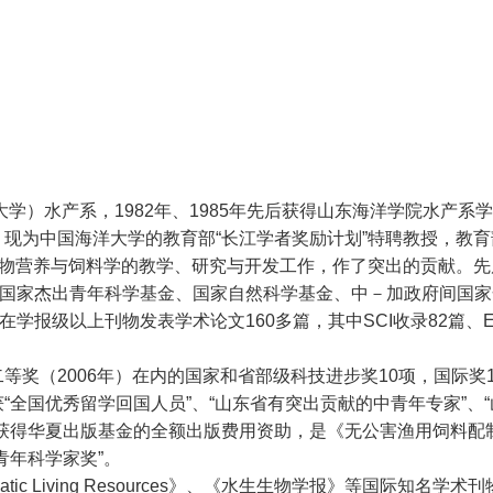
大学）水产系，1982年、1985年先后获得山东海洋学院水产系
现为中国海洋大学的教育部“长江学者奖励计划”特聘教授，教育
动物营养与饲料学的教学、研究与开发工作，作了突出的贡献。先
、国家杰出青年科学基金、国家自然科学基金、中－加政府间国
报级以上刊物发表学术论文160多篇，其中SCI收录82篇、EI7
奖（2006年）在内的国家和省部级科技进步奖10项，国际奖
全国优秀留学回国人员”、“山东省有突出贡献的中青年专家”、“
》获得华夏出版基金的全额出版费用资助，是《无公害渔用饲料配
青年科学家奖”。
uatic Living Resources》、《水生生物学报》等国际知名学术刊物