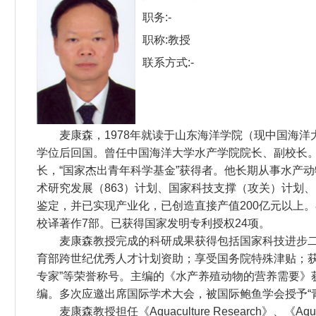
职务:-
职称:教授
联系方式:-
麦康森，1978年就读于山东海洋学院（现中国海洋
学位后回国。曾任中国海洋大学水产学院院长、副校长。
长，“国家杰出青年科学基金”获得者。他长期从事水产
术研究发展（863）计划、国家科技支撑（攻关）计划
鉴定，并已实现产业化，已创造直接产值200亿元以上。在学
校译著作7部。已获得国家发明专利授权24项。
麦康森教授完成的科研成果获得包括国家科技进步二等
育部跨世纪优秀人才计划资助；享受国务院特殊津贴；获“
专家”等荣誉称号。主编的《水产养殖动物的营养需要
编。多次应邀出席国际学术大会，被国际鲍鱼学会授予“
麦康森教授担任《Aquaculture Research》、《Aq