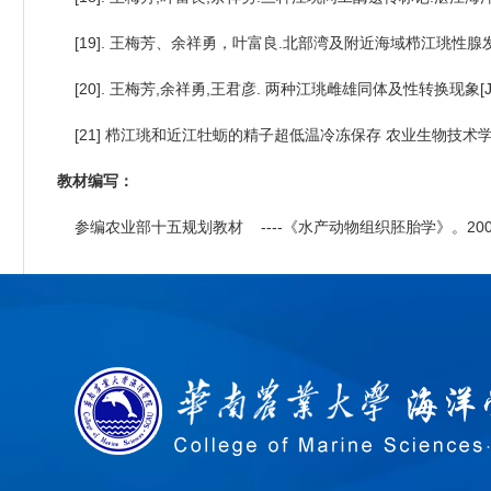
[19]. 王梅芳、余祥勇，叶富良.北部湾及附近海域栉江珧性腺发育研
[20]. 王梅芳,余祥勇,王君彦. 两种江珧雌雄同体及性转换现象[J].
[21] 栉江珧和近江牡蛎的精子超低温冷冻保存 农业生物技术学报，2
教材编写：
参编农业部十五规划教材 ----《水产动物组织胚胎学》。20