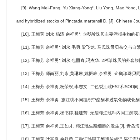
[9]. Wang Mei-Fang, Yu Xiang-Yong*, Liu Yong, Mao Yong,
and hybridized stocks of Pinctada martensii D. [J]. Chinese Jo
[10]. 王梅芳,刘永,杨涛,余祥勇*. 企鹅珍珠贝主要污损生物的初步研究
[11]. 王梅芳,余祥勇*,刘永,毛勇,梁飞龙. 马氏珠母贝杂交与自繁后
[12]. 王梅芳,余祥勇*,刘永,包丽舂,冯杰华. 2种珍珠贝的外套膜
[13]. 王梅芳,师尚丽,刘永,黄琳琳,姚振峰,余祥勇. 企鹅珍珠贝同工
[14]. 王梅芳,余祥勇,杨荣权,李志文. 二色裂江珧EST和SOD同工酶组
[15]. 王梅芳,余祥勇. 旗江珧不同组织中酯酶和过氧化物歧化酶同工酶的表
[16]. 王梅芳,余祥勇,杨书婷,桂建芳. 无裂栉江珧种内同工酶表型差异的
[17]. 王梅芳,余祥勇,王如才. 栉江珧生殖细胞的发生[J]. 青岛海洋大学
[18]. 王梅芳,叶富良,余祥勇.三种江珧同工酶遗传标记.湛江海洋大