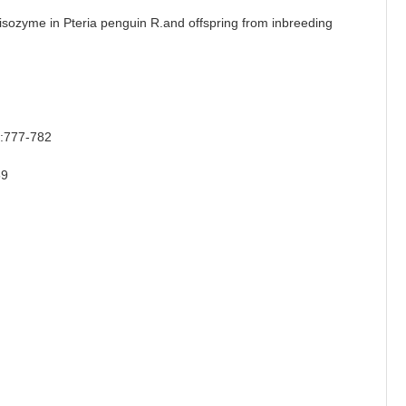
yme in Pteria penguin R.and offspring from inbreeding
77-782
-559