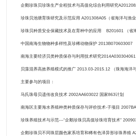
企鹅珍珠贝珍珠生产全程技术与高值化综合利用研究A201208
珍珠贝池塘育珠研究及示范应用 A201308A05（省海洋与渔
珍珠贝种质安全保藏技术及在育种中的应用 B201601 （省
中国南海生物物种多样性及珍稀动物保护 2013B07060300
南海主要经济贝类种质保存与利用技术研究2014A0303040
贝藻混养高效养殖模式的推广 2013.03-2015.12 （珠海海洋
主要参与的项目：
马氏珠母贝遗传改良技术 2002AA603022 国家863计划
南海区主要海水养殖种类种质保存与评价技术-子项目 2007BAD
珍珠养殖技术与示范---“企鹅珍珠贝高值珍珠培育技术” 200903
企鹅珍珠贝不同珠层颜色家系培育和稀有色泽异形珍珠养殖 A20