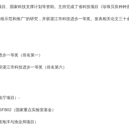
项目、国家科技支撑计划等资助。主持完成了省科技项目《珍珠贝良种种质
养殖示范和推广”的研究，并获湛江市科技进步一等奖。发表相关论文三十
技进步一等奖（排名第一）
广》获湛江市科技进步一等奖（排名第六）
技厅项目）-
6FB02（国家重点实验室基金）
（省海洋与渔业局项目）