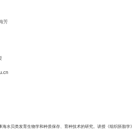
梅芳
授
u.cn
要从事海水贝类发育生物学和种质保存、育种技术的研究。讲授《组织胚胎