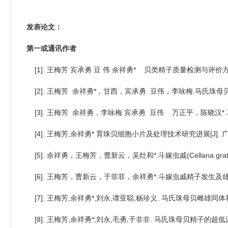
发表论文：
第一或通讯作者
[1]. 王梅芳 宾承勇 豆 伟 余祥勇* 贝类精子质量检测与评价方
[2]. 王梅芳 余祥勇*，甘西，宾承勇 豆伟，李咏梅.马氏珠母贝育
[3]. 王梅芳 余祥勇，李咏梅 宾承勇 豆伟 万正平，陈晓汉*.马
[4]. 王梅芳,余祥勇* 育珠贝细胞小片及处理技术研究进展[J]. 广东海
[5]. 余祥勇，王梅芳，曹新云，吴灶和*.斗嫁虫戚(Cellana grat
[6]. 王梅芳，曹新云，于菲菲，余祥勇*.斗嫁虫戚精子发生及雄性性腺组织
[7]. 王梅芳,余祥勇*,刘永,谭亚聪,杨珍义. 马氏珠母贝雌雄同体和自体
[8]. 王梅芳,余祥勇*,刘永,毛勇,于非非. 马氏珠母贝精子的超低温保存