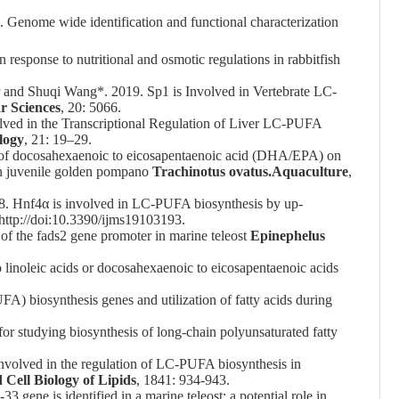
. Genome wide identification and functional characterization
n response to nutritional and osmotic regulations in rabbitfish
and Shuqi Wang*. 2019. Sp1 is Involved in Vertebrate LC-
r Sciences
, 20: 5066.
ved in the Transcriptional Regulation of Liver LC-PUFA
logy
, 21: 19–29.
os of docosahexaenoic to eicosapentaenoic acid (DHA/EPA) on
 in juvenile golden pompano
Trachinotus ovatus.
Aquaculture
,
. Hnf4α is involved in LC-PUFA biosynthesis by up-
 http://doi:10.3390/ijms19103193.
 of the fads2 gene promoter in marine teleost
Epinephelus
 to linoleic acids or docosahexaenoic to eicosapentaenoic acids
A) biosynthesis genes and utilization of fatty acids during
for studying biosynthesis of long‐chain polyunsaturated fatty
involved in the regulation of LC-PUFA biosynthesis in
Cell Biology of Lipids
, 1841: 934-943.
3 gene is identified in a marine teleost: a potential role in