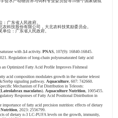
学会水产动物营养与饲料专业委员会等10余个国家级或
位：广东省人民政府。
北农科技股份有限公司，大北农科技奖励委员会。
奖单位：广东省人民政府。
saturase with ∆4 activity.
PNAS
, 107(9): 16840-16845.
2021. Regulation of long-chain polyunsaturated fatty acid
h an Optimized Fatty Acid Profile Improves Fishmeal
fatty acid composition modulates growth in the marine teleost
mpk/Srebp signaling pathway.
Aquaculture
, 607: 742660.
Specific Mechanism of Fat Distribution in Teleosts:
(
Lateolabrax maculatus
).
Aquaculture Nutrition
, 1005455.
ulatory Responses of Fatty Acid Positional Distribution in
e importance of fatty acid precision nutrition: effects of dietary
Nutrition
, 2023: 2556799.
ects of dietary n-3 LC-PUFA levels on the growth, immunity,