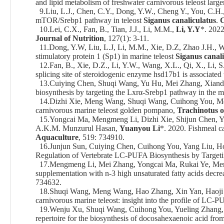
and lipid metabolism of freshwater carnivorous teleost larg
9.Liu, L.J., Chen, C.Y., Dong, Y.W., Cheng Y., You, C.H
mTOR/Srebp1 pathway in teleost
Siganus canaliculatus
.
C
10.Lei, C.X., Fan, B., Tian, J.J., Li, M.M.,
Li, Y.Y
*. 2022
Journal of Nutrition
, 127(1): 3-11.
11.Dong, Y.W, Liu, L.J, Li, M.M., Xie, D.Z, Zhao J.H., 
stimulatory protein 1 (Sp1) in marine teleost
Siganus canali
12.Fan, B., Xie, D.Z., Li, Y.W., Wang, X.L., Qi, X., Li, S
splicing site of steroidogenic enzyme hsd17b1 is associate
13.Cuiying Chen, Shuqi Wang, Yu Hu, Mei Zhang, Xianda
biosynthesis by targeting the Lxrα-Srebp1 pathway in the m
14.Dizhi Xie, Meng Wang, Shuqi Wang, Cuihong You, Me
carnivorous marine teleost golden pompano,
Trachinotus o
15.Yongcai Ma, Mengmeng Li, Dizhi Xie, Shijun Chen, 
A.K.M. Munzurul Hasan,
Yuanyou Li
*. 2020. Fishmeal can
Aquaculture
, 519: 734910.
16.Junjun Sun, Cuiying Chen, Cuihong You, Yang Liu, H
Regulation of Vertebrate LC-PUFA Biosynthesis by Targeti
17.Mengmeng Li, Mei Zhang, Yongcai Ma, Rukai Ye, Men
supplementation with n-3 high unsaturated fatty acids decre
734632.
18.Shuqi Wang, Meng Wang, Hao Zhang, Xin Yan, Haoji 
carnivorous marine teleost: insight into the profile of LC
19.Wenju Xu, Shuqi Wang, Cuihong You, Yueling Zhang,
repertoire for the biosynthesis of docosahexaenoic acid from