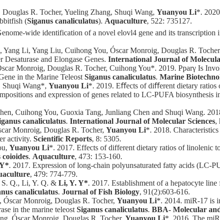
Douglas R. Tocher, Yueling Zhang, Shuqi Wang,
Yuanyou Li
*. 2020
bitfish (
Siganus canaliculatus
).
Aquaculture
, 522: 735127.
enome-wide identification of a novel elovl4 gene and its transcription i
, Yang Li, Yang Liu, Cuihong You, Óscar Monroig, Douglas R. Tocher 
er Desaturase and Elongase Genes.
International Journal of Molecula
scar Monroig, Douglas R. Tocher, Cuihong You*. 2019. Pparγ Is Invol
 Gene in the Marine Teleost
Siganus canaliculatus
.
Marine Biotechno
, Shuqi Wang*,
Yuanyou Li
*. 2019. Eﬀects of diﬀerent dietary rati
 compositions and expression of genes related to LC-PUFA biosynthesis
hen, Cuihong You, Guoxia Tang, Junliang Chen and Shuqi Wang. 2018
iganus canaliculatus
.
International Journal of Molecular Sciences
,
car Monroig, Douglas R. Tocher,
Yuanyou Li
*. 2018. Characteristics
r activity.
Scientific Reports
, 8: 5305.
ou,
Yuanyou Li
*. 2017. Effects of different dietary ratios of linolenic
 coioides
.
Aquaculture
, 473: 153-160.
 Y*
. 2017. Expression of long-chain polyunsaturated fatty acids (LC-PUF
aculture
, 479: 774-779.
S. Q., Li, Y. Q. &
Li, Y. Y*
. 2017. Establishment of a hepatocyte line 
anus canaliculatus
.
Journal of Fish Biology
, 91(2):603-616.
 Óscar Monroig, Douglas R. Tocher,
Yuanyou Li
*. 2014. miR-17 is 
urase in the marine teleost
Siganus canaliculatus
.
BBA- Molecular and 
g, Óscar Monroig, Douglas R. Tocher,
Yuanyou Li
*. 2016. The miR-3