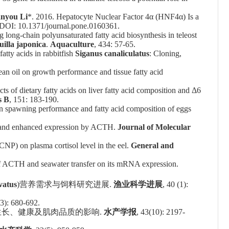
nyou Li
*. 2016. Hepatocyte Nuclear Factor 4α (HNF4α) Is a
 DOI: 10.1371/journal.pone.0160361.
g long-chain polyunsaturated fatty acid biosynthesis in teleost
illa japonica
.
Aquaculture
, 434: 57-65.
atty acids in rabbitfish
Siganus canaliculatus
: Cloning,
bean oil on growth performance and tissue fatty acid
f dietary fatty acids on liver fatty acid composition and Δ6
s B
, 151: 183-190.
 spawning performance and fatty acid composition of eggs
ity and enhanced expression by ACTH.
Journal of Molecular
NP) on plasma cortisol level in the eel.
General and
 of ACTH and seawater transfer on its mRNA expression.
vatus
)营养需求与饲料研究进展.
渔业科学进展
, 40 (1):
(3): 680-692.
生长、健康及肌肉品质的影响
.
水产学报
, 43(10): 2197-