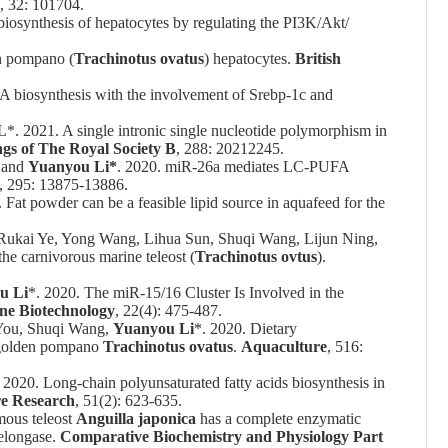
, 32: 101704.
iosynthesis of hepatocytes by regulating the PI3K/Akt/
en pompano (
Trachinotus ovatus
) hepatocytes.
British
A biosynthesis with the involvement of Srebp-1c and
L*. 2021. A single intronic single nucleotide polymorphism in
gs of The Royal Society B
, 288: 20212245.
 and
Yuanyou Li*
. 2020. miR-26a mediates LC-PUFA
, 295: 13875-13886.
. Fat powder can be a feasible lipid source in aquafeed for the
ukai Ye, Yong Wang, Lihua Sun, Shuqi Wang, Lijun Ning,
 the carnivorous marine teleost (
Trachinotus ovtus
).
u Li
*. 2020. The miR-15/16 Cluster Is Involved in the
ne Biotechnology
, 22(4): 475-487.
You, Shuqi Wang,
Yuanyou Li
*. 2020. Dietary
st golden pompano
Trachinotus ovatus
.
Aquaculture
, 516:
. 2020. Long-chain polyunsaturated fatty acids biosynthesis in
e Research
, 51(2): 623-635.
mous teleost
Anguilla japonica
has a complete enzymatic
 elongase.
Comparative Biochemistry and Physiology Part