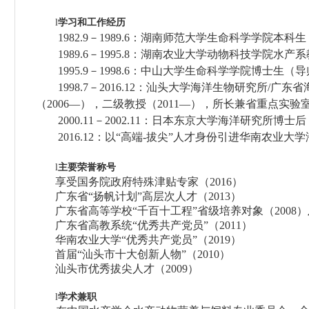
学习和工作经历
l
1982.9－1989.6：湖南师范大学生命科学学院
1989.6－1995.8：湖南农业大学动物科技学院水
1995.9－1998.6：中山大学生命科学学院博士生
1998.7－2016.12：汕头大学海洋生物研究所
（2006—），二级教授（2011—），所长兼省重点实验室主任
2000.11－2002.11：日本东京大学海洋研究所博
2016.12：以“高端-拔尖”人才身份引进华南农业
主要荣誉称号
l
享受国务院政府特殊津贴专家（
2016
）
广东省
“
扬帆计划
”
高层次人才（
2013
）
广东省高等学校
“
千百十工程
”
省级培养对象（
2008
）
广东省高教系统
“
优秀共产党员
”
（
2011
）
华南农业大学
“
优秀共产党员
”
（
2019
）
首届
“
汕头市十大创新人物
”
（
2010
）
汕头市优秀拔尖人才（
2009
）
学术兼职
l