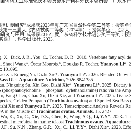
国饲料工业标准化技术委员会水产饲料分技术委员会、广东水产
控机制研究”成果获2023年度广东省自然科学奖二等奖；
授奖单
获第十三届大北农科技奖二等奖（
2024
年）；授奖单位：北京大
的研究与应用
”
成果获
2016
年度广东省科学技术进步奖三等奖；授
实践》，科学出版社
, 2023
。
 X., Dick, J. R., You, C., Tocher, D. R. 2010. Vertebrate fatty acyl de
u, Shuqi Wang*, Óscar Monroig*, Douglas R. Tocher,
Yuanyou Li*
. 
2: 101095.
ao Xu, Ermeng Yu, Dizhi Xie*,
Yuanyou Li*
. 2026. Blended Oil wit
Bass
Diet.
Aquaculture Nutrition,
2026:8841385.
n, Ningning Su, Xin Gao, Dizhi Xie*,
Yuanyou Li*
. 2025. Dietary 
 to (phosphatidylcholine + phosphati- dylethanolamine) ratio via the A
n, Fang Chen, Chao Xu, Dizhi Xie, and
Yuanyou Li*
. 2025. Tissue-
pecies, Golden Pompano (
Trachinotus ovatus
) and Spotted Sea Bass 
izhi Xie and
Yuanyou Li*
. 2025. Transcriptomic Analysis Reveals Reg
FA in the Muscle of
Trachinotus ovatus
.
Animals
, 15, 2427.
, Wu, K., Xu, C., Xie, D.Z., Chen, F., Wang, S.Q.,
Li, Y.Y*
. 2023.. Th
estinal microbiota in marine teleost
Trachinotus ovatus
.
Aquaculture 
 J.F., Su, N.N., Zhang, G.R., Xu, C.,
Li, Y.Y*
, Dizhi Xie*. 2023. Eff