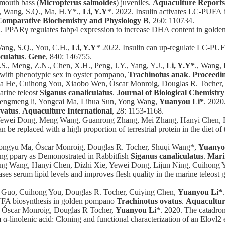
emouth bass (
Micropterus salmoides
) juveniles.
Aquaculture Reports
., Wang, S.Q., Ma, H.Y*.,
Li, Y.Y
*. 2022. Insulin activates LC-PUFA b
omparative Biochemistry and Physiology B
, 260: 110734.
. PPARγ regulates fabp4 expression to increase DHA content in gold
Wang, S.Q., You, C.H.,
Li, Y.Y
* 2022. Insulin can up-regulate LC-PUF
culatus
.
Gene
, 840: 146755.
.S., Meng, Z.N., Chen, X.H., Peng, J.Y., Yang, Y.J.,
Li, Y.Y*
., Wang, 
d with phenotypic sex in oyster pompano,
Trachinotus anak
.
Proceedin
 He, Cuihong You, Xiaobo Wen, Óscar Monroig, Douglas R. Tocher,
arine teleost
Siganus canaliculatus
.
Journal of Biological Chemistry
ngmeng li, Yongcai Ma, Lihua Sun, Yong Wang,
Yuanyou Li*
. 2020
vatus
.
Aquaculture International
, 28: 1153-1168.
Yewei Dong, Meng Wang, Guanrong Zhang, Mei Zhang, Hanyi Chen, R
 be replaced with a high proportion of terrestrial protein in the diet of
ongyu Ma, Óscar Monroig, Douglas R. Tocher, Shuqi Wang*,
Yuanyo
ng pparγ as Demonostrated in Rabbitfish
Siganus canaliculatus
.
Mari
g Wang, Hanyi Chen, Dizhi Xie, Yewei Dong, Lijun Ning, Cuihong 
ases serum lipid levels and improves flesh quality in the marine teleo
Guo, Cuihong You, Douglas R. Tocher, Cuiying Chen,
Yuanyou Li*
-PUFA biosynthesis in golden pompano
Trachinotus ovatus
.
Aquacultur
 Óscar Monroig, Douglas R Tocher,
Yuanyou Li
*. 2020. The catadro
 α-linolenic acid: Cloning and functional characterization of an Elovl2