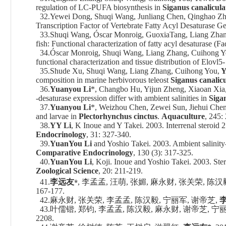
regulation of LC-PUFA biosynthesis in
Siganus canalicula
32.Yewei Dong, Shuqi Wang, Junliang Chen, Qinghao Zha
Transcription Factor of Vertebrate Fatty Acyl Desaturase Ge
33.Shuqi Wang, Óscar Monroig, GuoxiaTang, Liang Zhan
fish: Functional characterization of fatty acyl desaturase (
34.Óscar Monroig, Shuqi Wang, Liang Zhang, Cuihong Y
functional characterization and tissue distribution of Elovl5
35.Shude Xu, Shuqi Wang, Liang Zhang, Cuihong You,
Y
composition in marine herbivorous teleost
Siganus canalic
36.
Yuanyou Li
*, Changbo Hu, Yijun Zheng, Xiaoan Xia, 
-desaturase expression differ with ambient salinities in
Siga
37.
Yuanyou Li
*, Weizhou Chen, Zewei Sun, Jiehui Chen,
and larvae in
Plectorhynchus cinctus
.
Aquaculture
, 245:
38.
YY Li
, K Inoue and Y Takei. 2003. Interrenal steroid
Endocrinology
, 31: 327-340.
39.
YuanYou Li
and Yoshio Takei. 2003. Ambient salinity
Comparative Endocrinology
, 130 (3): 317-325.
40.
YuanYou Li
, Koji. Inoue and Yoshio Takei. 2003. Ste
Zoological Science
, 20: 211-219.
⁎
41.
李远友
, 李孟孟, 汪萌, 张媚, 麻永财, 张关荣, 陈汉
167-177.
42.
麻永财
,
张关荣
,
李孟孟
,
陈汉毅
,
宁丽军
,
谢帝芝
,
43.
叶儒锴
,
郑钧
,
李孟孟
,
陈汉毅
,
麻永财
,
谢帝芝
,
宁
2208.