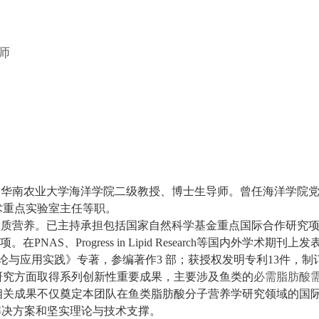
师
，华南农业大学海洋学院二级教授、博士生导师。曾任海洋学院
术重点实验室主任等职。
脂质营养。已主持承担包括国家自然科学基金重点国际合作研究
AS、Progress in Lipid Research等国内外学术期刊上
与应用实践》专著，参编著作3 部；获授权发明专利13件，制订
研究方面取得系列创新性重要成果，主要涉及鱼类的
必需脂肪酸
相关成果不仅奠定本团队在鱼类脂肪酸分子营养学研究领域的国
解决方案和坚实理论与技术支撑。