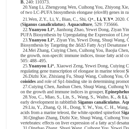
B
, 240: 110373.
20.Yang Li, Zhengyong Wen, Cuihong You, Zhiyong Xie, 
of two LC-PUFA biosynthesis elongase (elovl8) genes in rab
⁎
⁎
21.Wen, Z.Y., Li, Y., Bian, C., Shi, Q
.,
Li, Y.Y
. 2020. G
(
Siganus canaliculatus
).
Aquaculture
, 529: 735666.
22.
Yuanyou Li
*, Jianhong Zhao, Yewei Dong, Ziyan Yin
PUFA Biosynthesis by Upregulating the Expression of Liv
23.
Yuanyou Li
*, Ziyan Yin, Yewei Dong, Shuqi Wang, Ó
Biosynthesis by Targeting the Δ6Δ5 Fatty Acyl Desaturase
24.Mei Zhang, Cuiying Chen, Cuihong You, Baojia Chen
the growth, non-specifc immune indices, tissue fatty acid
505: 488–495.
25.
Yuanyou Li
*, Xiaowei Zeng, Yewei Dong, Cuiying C
regulating gene transcription of elongase in marine teleost
S
26.Dizhi Xie, Zhixiang Fu, Shuqi Wang, Cuihong You, Ós
coioides
and role of Sp1-binding site in determining promote
27.Cuiying Chen, Jiashun Chen, Shuqi Wang, Cuihong Y
on the growth and immune indices in grouper,
Epinephelus
28.You, C., Miao, S., Lin, S., Wang, S., Waiho, K., &
Li,
early development in rabbitfish
Siganus canaliculatus
.
Aqu
29.Liu, Y., Zhang, Q. H., Dong, Y. W., You, C. H., Wang, 
acids from a marine teleost, the white-spotted spinefoot
Sig
30.Qinghao Zhang, Dizhi Xie, Shuqi Wang, Cuihong You,
vertebrates: effects on liver expression of a fatty acyl desat
31.Qinghao Zhang, Shuqi Wang, Cuihong You, Yewei Don