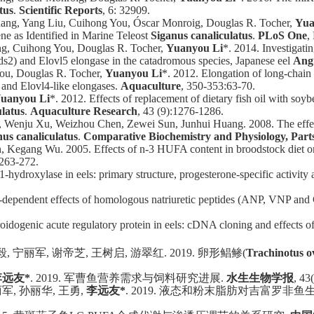
tus
.
Scientific Reports
, 6: 32909.
ng, Yang Liu, Cuihong You, Óscar Monroig, Douglas R. Tocher,
Yua
ne as Identified in Marine Teleost
Siganus canaliculatus
.
PLoS One
,
g, Cuihong You, Douglas R. Tocher,
Yuanyou Li
*. 2014. Investigatin
Fads2) and Elovl5 elongase in the catadromous species, Japanese eel
Angu
ou, Douglas R. Tocher,
Yuanyou Li
*. 2012. Elongation of long-chain f
- and Elovl4-like elongases.
Aquaculture
, 350-353:63-70.
uanyou Li
*. 2012. Effects of replacement of dietary fish oil with soy
ulatus
.
Aquaculture Research
, 43 (9):1276-1286.
Wenju Xu, Weizhou Chen, Zewei Sun, Junhui Huang. 2008. The effects o
nus canaliculatus
.
Comparative Biochemistry and Physiology, Part
 Kegang Wu. 2005. Effects of n-3 HUFA content in broodstock diet on
 263-272.
 21-hydroxylase in eels: primary structure, progesterone-specific activ
-dependent effects of homologous natriuretic peptides (ANP, VNP and C
roidogenic acute regulatory protein in eels: cDNA cloning and effects
毅, 宁丽军, 谢帝芝, 王树启, 游翠红. 2019. 卵形鲳鲹(
Trachinotus o
李远友
*
. 2019.
军曹鱼营养需求与饲料研究进展
.
水生生物学报
, 43
丽军
,
孙丽华
,
王勇
,
李远友
*
. 2019.
液态和粉末脂肪对吉富罗非鱼