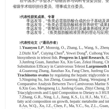
在中国水产学会水产动物营养与饲料专业委员会、全
省级学术组织担任委员、理事或主任委员。
代表性获奖成果、专著
l
李远友等，“鱼类必需脂肪酸合成的分子基础及调
李远友等，
“
鱼类必需脂肪酸精准营养研究
”
成果
李远友等，
“
青蟹病害综合防控及健康养殖技术
李远友等，《鱼类脂肪酸精准营养的理论与应用
代表性论文（
通讯作者
）
l
*
1.
Yuanyou Li*
, Monroig, O., Zhang, L., Wang, S., Zheng,
#
#
#
2.Dizhi Xie
, Cuiying Chen
, Yewei Dong
, Cuihong Yo
biosynthesis in teleost fish.
Progress in Lipid Research
, 8
3.Junfeng Guan, Jianzhao Xu, Xin Gao, Zekui Huang, Ch
Substitution Efficacy in Carnivorous Teleost
Largemouth 
4.Guanrong Zhang, Jianzhao Xu, Fang Chen, Junfeng Gua
Trachinotus ovatus
by regulating the hepatic triglyceride
5.Ningning Su, Jun Zheng, Guanrong Zhang, Wenqiang A
Comparative Analysis Between Two Carnivorous Marine S
6.Xin Gao, Mengmeng Li, Junfeng Guan, Zhiyi Cheng, D
Triacylglycerols and Lipid Composition to Dietary n-3 HU
7.Zhang, G.R., Ning, L.J., Jiang, K.S., Li, H.J., Ma, Y.C.
fatty acid composition on growth, hepatic metabolite and int
8.An, W.Q., Xu, J.Z., Chen, F., Ma, Y.C., Su, Z.L., Guan,